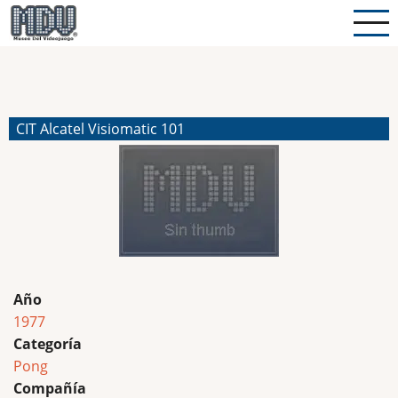
Pasar
al
contenido
principal
CIT Alcatel Visiomatic 101
Año
1977
Categoría
Pong
Compañía