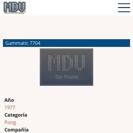
Pasar
al
contenido
principal
Gammatic 7704
Año
1977
Categoría
Pong
Compañía