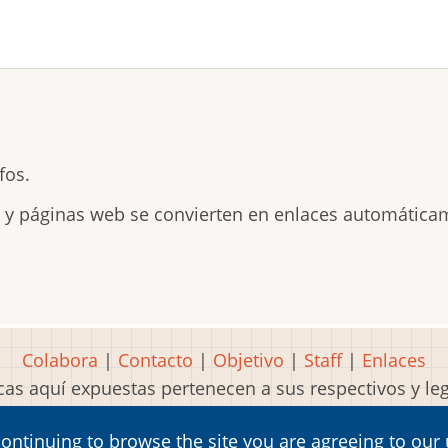
fos.
s y páginas web se convierten en enlaces automática
Colabora
|
Contacto
|
Objetivo
|
Staff
|
Enlaces
as aquí expuestas pertenecen a sus respectivos y l
Idea, página, contenidos y diseños creados por
Mart
continuing to browse the site you are agreeing to our
2001-2026 Museo del Videojuego®