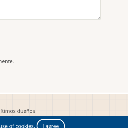
mente.
egítimos dueños
y
 use of cookies.
I agree