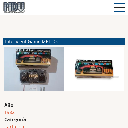
Pasar
al
contenido
principal
Intelligent Game MPT-03
Año
1982
Categoría
Cartucho