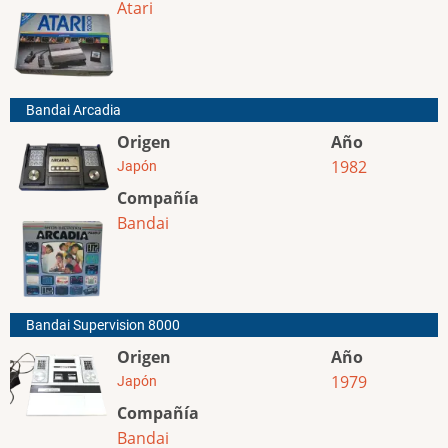
Atari
Bandai Arcadia
Origen
Año
1982
Japón
Compañía
Bandai
Bandai Supervision 8000
Origen
Año
1979
Japón
Compañía
Bandai