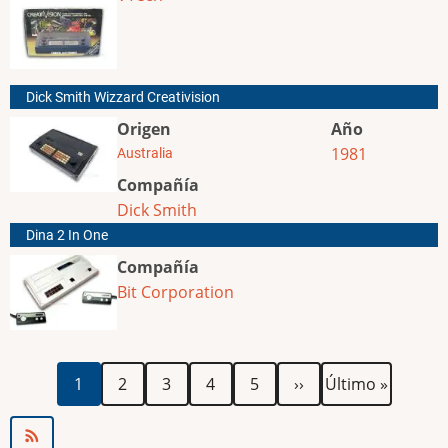
Dick Smith Wizzard Creativision
Origen
Año
1981
Australia
Compañía
Dick Smith
Dina 2 In One
Compañía
Bit Corporation
Paginación
Página
Página
Página
Página
Página
Siguiente
Última
1
2
3
4
5
››
Último »
actual
página
página