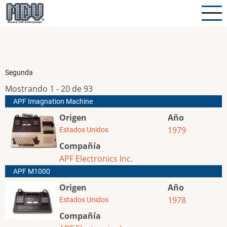
Pasar
al
contenido
principal
Segunda
Mostrando 1 - 20 de 93
APF Imagnation Machine
Origen
Año
1979
Estados Unidos
Compañía
APF Electronics Inc.
APF M1000
Origen
Año
1978
Estados Unidos
Compañía