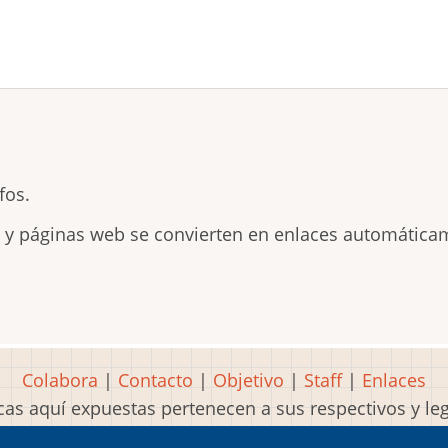
fos.
s y páginas web se convierten en enlaces automática
Colabora
|
Contacto
|
Objetivo
|
Staff
|
Enlaces
as aquí expuestas pertenecen a sus respectivos y l
Idea, página, contenidos y diseños creados por
Mart