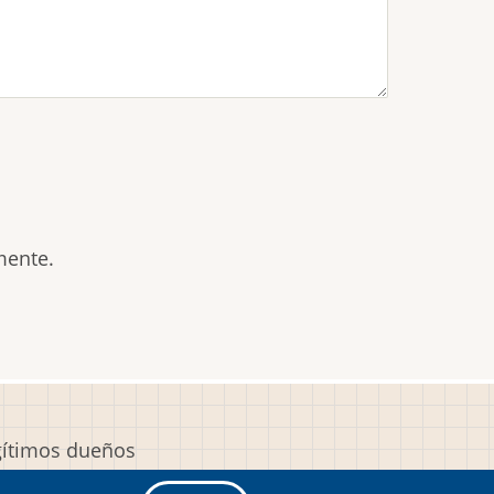
mente.
egítimos dueños
y