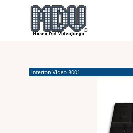
Pasar
al
contenido
principal
Interton Video 3001