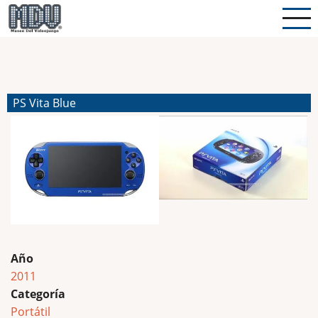
Pasar
al
contenido
principal
PS Vita Blue
Año
2011
Categoría
Portátil