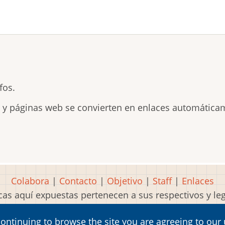
fos.
s y páginas web se convierten en enlaces automática
Colabora
|
Contacto
|
Objetivo
|
Staff
|
Enlaces
as aquí expuestas pertenecen a sus respectivos y l
Idea, página, contenidos y diseños creados por
Mart
continuing to browse the site you are agreeing to our
2001-2026 Museo del Videojuego®