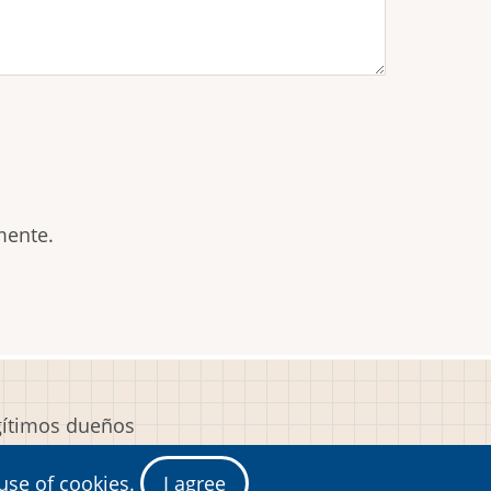
mente.
egítimos dueños
y
 use of cookies.
I agree