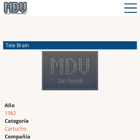
Pasar
al
contenido
principal
Tele Brain
Año
1982
Categoría
Cartucho
Compañía