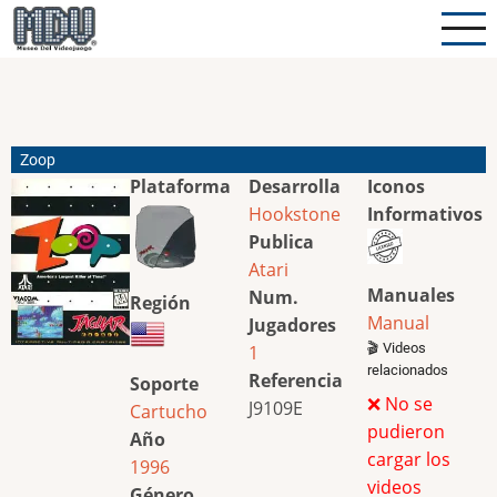
Pasar
al
contenido
principal
Zoop
Plataforma
Desarrolla
Iconos
Hookstone
Informativos
Publica
Atari
Manuales
Num.
Región
Manual
Jugadores
🎬 Videos
1
relacionados
Referencia
Soporte
❌ No se
J9109E
Cartucho
pudieron
Año
cargar los
1996
videos
Género