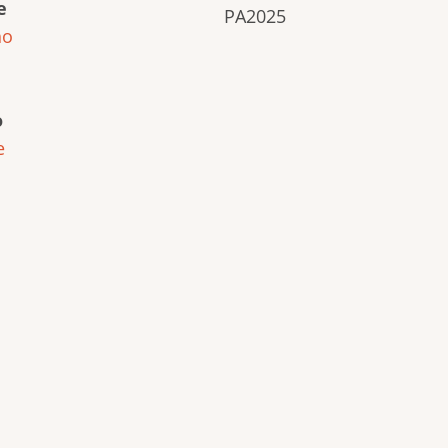
e
PA2025
ho
o
e