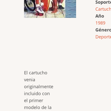
Soport
Cartuc
Año
1989
Géner
Deport
El cartucho
venia
originalmente
incluido con
el primer
modelo de la