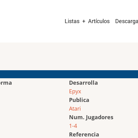
Main
Listas
Artículos
Descarg
navigation
orma
Desarrolla
Epyx
Publica
Atari
Num. Jugadores
1-4
Referencia