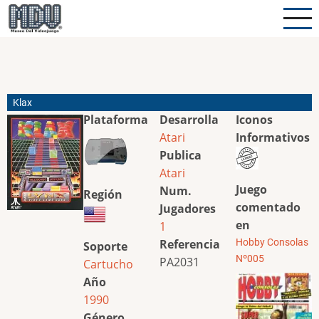
Pasar
al
contenido
principal
Klax
Plataforma
Desarrolla
Iconos
Atari
Informativos
Publica
Atari
Juego
Num.
Región
comentado
Jugadores
en
1
Referencia
Hobby Consolas
Soporte
Nº005
PA2031
Cartucho
Año
1990
Género