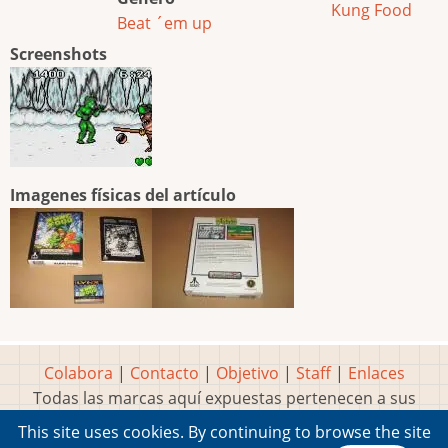
Kung Food
Beat ´em up
Screenshots
Imagenes físicas del artículo
Colabora
|
Contacto
|
Objetivo
|
Staff
|
Enlaces
Todas las marcas aquí expuestas pertenecen a sus
respectivos y legítimos dueños
This site uses cookies. By continuing to browse the site