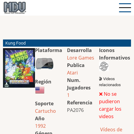
Pasar
al
contenido
principal
Kung Food
Plataforma
Desarrolla
Iconos
Lore Games
Informativos
Publica
Atari
🎬 Videos
Num.
Región
relacionados
Jugadores
❌ No se
1
pudieron
Referencia
Soporte
cargar los
PA2076
Cartucho
videos
Año
1992
Vídeos de
Género