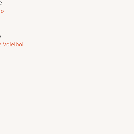
e
ho
o
e
Voleibol