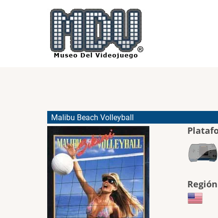
Pasar
al
contenido
principal
Malibu Beach Volleyball
Plataf
Región