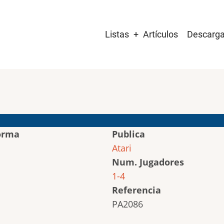
Main
Listas
Artículos
Descarg
navigation
orma
Publica
Atari
Num. Jugadores
1-4
Referencia
PA2086