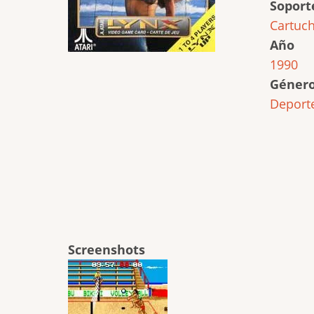
Soport
Cartuc
Año
1990
Géner
Deport
Screenshots