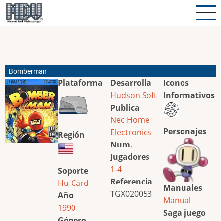
Pasar
al
contenido
principal
Bomberman
Plataforma
Desarrolla
Iconos
Hudson Soft
Informativos
Publica
Nec Home
Personajes
Electronics
Región
Num.
Jugadores
1-4
Soporte
Referencia
Hu-Card
Manuales
TGX020053
Año
Manual
1990
Saga juego
Género