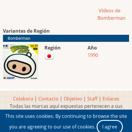
Vídeos de
Bomberman
Variantes de Región
Bomberman
Región
Año
1990
Colabora
|
Contacto
|
Objetivo
|
Staff
|
Enlaces
Todas las marcas aquí expuestas pertenecen a sus
respectivos y legítimos dueños
This site uses cookies. By continuing to browse the site
Idea, página, contenidos y diseños creados por
Marty
you are agreeing to our use of cookies.
I agree
2001-2026 Museo del Videojuego®