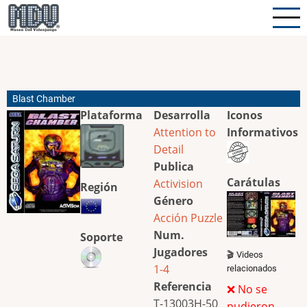
Pasar
al
contenido
principal
Blast Chamber
Plataforma
Desarrolla
Iconos
Attention to
Informativos
Detail
Publica
Carátulas
Activision
Región
Género
Acción
Puzzle
Num.
Soporte
Jugadores
🎬 Videos
1-4
relacionados
Referencia
❌ No se
T-13003H-50
pudieron