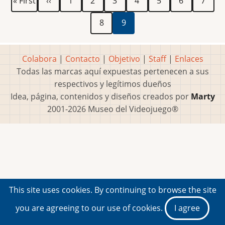
« First
‹‹
1
2
3
4
5
6
7
página
anterior
Página
Página
8
9
actual
Colabora
|
Contacto
|
Objetivo
|
Staff
|
Enlaces
Todas las marcas aquí expuestas pertenecen a sus
respectivos y legítimos dueños
Idea, página, contenidos y diseños creados por
Marty
2001-2026 Museo del Videojuego®
This site uses cookies. By continuing to browse the site
you are agreeing to our use of cookies.
I agree