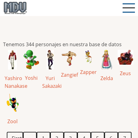
Pasar
al
contenido
principal
Tenemos 344 personajes en nuestra base de datos
Zapper
Zeus
Zangief
Yoshi
Yashiro
Yuri
Zelda
Nanakase
Sakazaki
Zool
Paginación
Primera
Página
Página
Página
Página
Página
Página
Página
Página