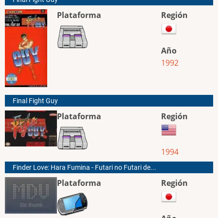
Plataforma
Región
Año
1992
Final Fight Guy
Plataforma
Región
1994
Finder Love: Hara Fumina - Futari no Futari de...
Plataforma
Región