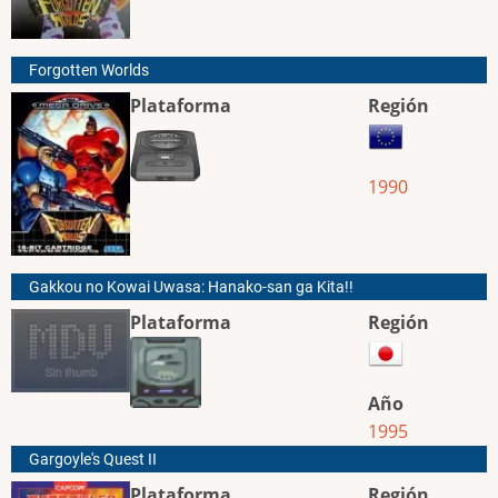
Forgotten Worlds
Plataforma
Región
1990
Gakkou no Kowai Uwasa: Hanako-san ga Kita!!
Plataforma
Región
Año
1995
Gargoyle's Quest II
Plataforma
Región