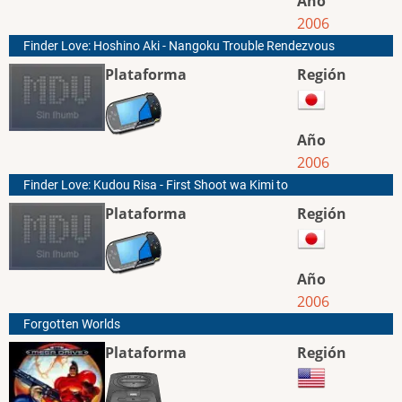
Año
2006
Finder Love: Hoshino Aki - Nangoku Trouble Rendezvous
Plataforma
Región
Año
2006
Finder Love: Kudou Risa - First Shoot wa Kimi to
Plataforma
Región
Año
2006
Forgotten Worlds
Plataforma
Región