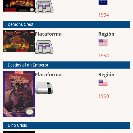
1994
Demon's Crest
Plataforma
Región
1994
Destiny of an Emperor
Plataforma
Región
1990
Dino Crisis