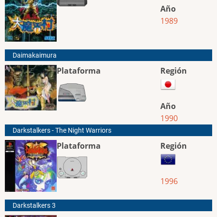
Año
1989
Daimakaimura
Plataforma
Región
Año
1990
Darkstalkers - The Night Warriors
Plataforma
Región
1996
Darkstalkers 3