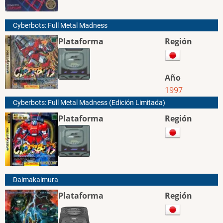
Cyberbots: Full Metal Madness
Plataforma
Región
Año
1997
Cyberbots: Full Metal Madness (Edición Limitada)
Plataforma
Región
Daimakaimura
Plataforma
Región