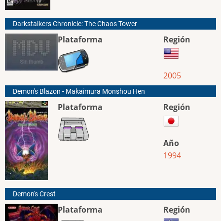
Darkstalkers Chronicle: The Chaos Tower
Plataforma
Región
2005
Demon's Blazon - Makaimura Monshou Hen
Plataforma
Región
Año
1994
Demon's Crest
Plataforma
Región