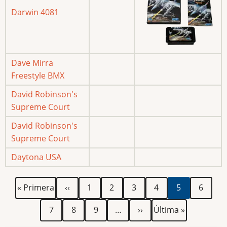
Darwin 4081
Dave Mirra
Freestyle BMX
David Robinson's
Supreme Court
David Robinson's
Supreme Court
Daytona USA
Paginación
Primera
Página
Página
Página
Página
Página
Página
Página
« Primera
‹‹
1
2
3
4
5
6
página
anterior
actual
Página
Página
Página
Siguiente
Última
7
8
9
…
››
Última »
página
página