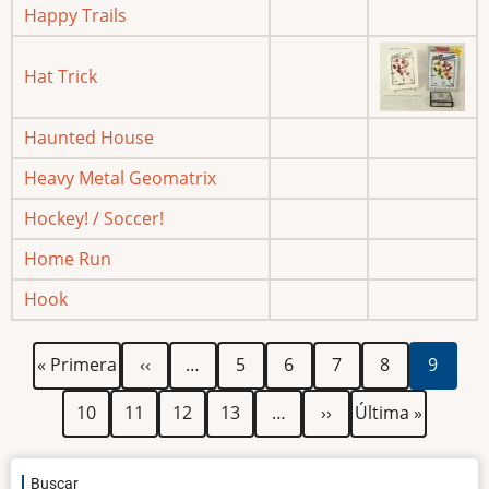
Happy Trails
Hat Trick
Haunted House
Heavy Metal Geomatrix
Hockey! / Soccer!
Home Run
Hook
Paginación
Primera
Página
Página
Página
Página
Página
Página
« Primera
‹‹
…
5
6
7
8
9
página
anterior
actual
Página
Página
Página
Página
Siguiente
Última
10
11
12
13
…
››
Última »
página
página
Buscar