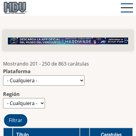
Pasar
al
contenido
principal
Mostrando 201 - 250 de 863 carátulas
Plataforma
Región
Título
Caratulas