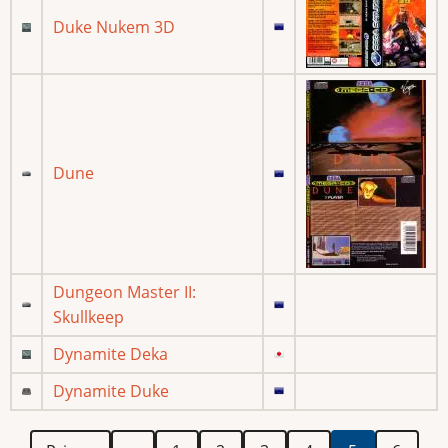
Duke Nukem 3D
Dune
Dungeon Master II:
Skullkeep
Dynamite Deka
Dynamite Duke
Paginación
Primera
Página
Página
Página
Página
Página
Página
Página