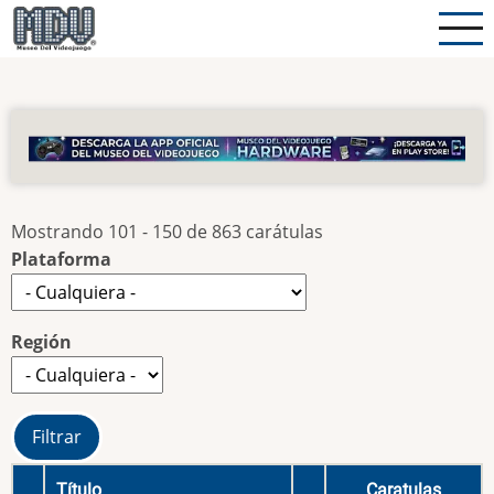
Pasar
al
contenido
principal
Mostrando 101 - 150 de 863 carátulas
Plataforma
Región
Título
Caratulas